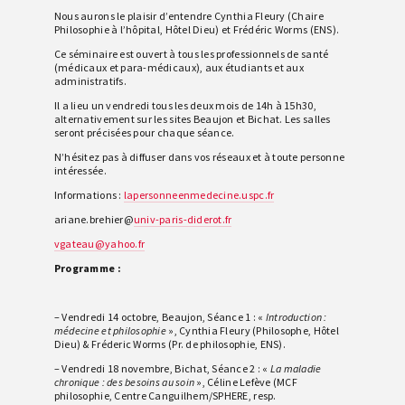
Nous aurons le plaisir d’entendre Cynthia Fleury (Chaire
Philosophie à l’hôpital, Hôtel Dieu) et Frédéric Worms (ENS).
Ce séminaire est ouvert à tous les professionnels de santé
(médicaux et para-médicaux), aux étudiants et aux
administratifs.
Il a lieu un vendredi tous les deux mois de 14h à 15h30,
alternativement sur les sites Beaujon et Bichat. Les salles
seront précisées pour chaque séance.
N’hésitez pas à diffuser dans vos réseaux et à toute personne
intéressée.
Informations :
lapersonneenmedecine.uspc.fr
ariane.brehier@
univ-paris-diderot.fr
vgateau@yahoo.fr
Programme :
– Vendredi 14 octobre, Beaujon, Séance 1 : «
Introduction :
médecine et philosophie
», Cynthia Fleury (Philosophe, Hôtel
Dieu) & Fréderic Worms (Pr. de philosophie, ENS).
– Vendredi 18 novembre, Bichat, Séance 2 : «
La maladie
chronique : des besoins au soin
», Céline Lefève (MCF
philosophie, Centre Canguilhem/SPHERE, resp.