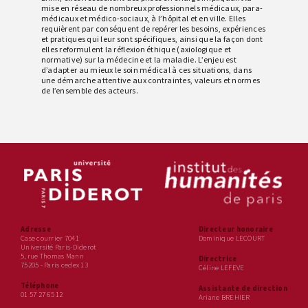
mise en réseau de nombreux professionnels médicaux, para-
médicaux et médico-sociaux, à l’hôpital et en ville. Elles
requièrent par conséquent de repérer les besoins, expériences
et pratiques qui leur sont spécifiques, ainsi que la façon dont
elles reformulent la réflexion éthique (axiologique et
normative) sur la médecine et la maladie. L’enjeu est
d’adapter au mieux le soin médical à ces situations, dans
une démarche attentive aux contraintes, valeurs et normes
de l’ensemble des acteurs.
Adresse
Directeur honoraire
Case courrier 7041
Dominique LECOURT
Université Paris-Diderot
5, rue Thomas Mann
Directrice
75205 - Paris cedex 13
Céline LEFEVE
Téléphone
Assistante de direction
01 57 27 65 12
Ariane BREHIER