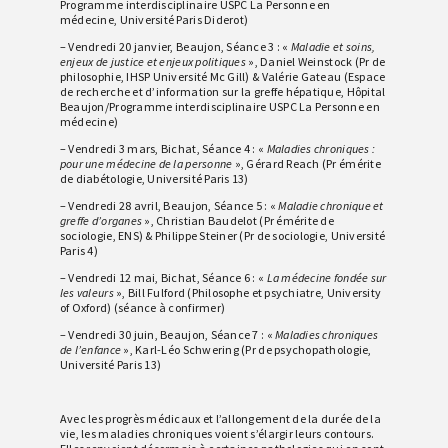
Programme interdisciplinaire USPC La Personne en
médecine, Université Paris Diderot)
– Vendredi 20 janvier, Beaujon, Séance 3 : «
Maladie et soins,
enjeux de justice et enjeux politiques
», Daniel Weinstock (Pr de
philosophie, IHSP Université Mc Gill) & Valérie Gateau (Espace
de recherche et d’information sur la greffe hépatique, Hôpital
Beaujon/Programme interdisciplinaire USPC La Personne en
médecine)
– Vendredi 3 mars, Bichat, Séance 4 : «
Maladies chroniques :
pour une médecine de la personne
», Gérard Reach (Pr émérite
de diabétologie, Université Paris 13)
– Vendredi 28 avril, Beaujon, Séance 5 : «
Maladie chronique et
greffe d’organes
», Christian Baudelot (Pr émérite de
sociologie, ENS) & Philippe Steiner (Pr de sociologie, Université
Paris 4)
– Vendredi 12 mai, Bichat, Séance 6 : «
La médecine fondée sur
les valeurs
», Bill Fulford (Philosophe et psychiatre, University
of Oxford) (séance à confirmer)
– Vendredi 30 juin, Beaujon, Séance 7 : «
Maladies chroniques
de l’enfance
», Karl-Léo Schwering (Pr de psychopathologie,
Université Paris 13)
Avec les progrès médicaux et l’allongement de la durée de la
vie, les maladies chroniques voient s’élargir leurs contours.