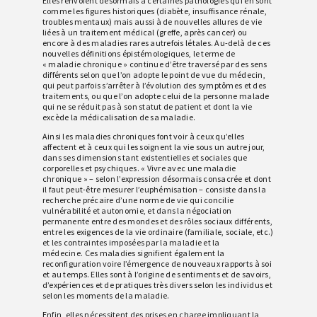
Elles renvoient désormais à certaines pathologies qui en sont
comme les figures historiques (diabète, insuffisance rénale,
troubles mentaux) mais aussi à de nouvelles allures de vie
liées à un traitement médical (greffe, après cancer) ou
encore à des maladies rares autrefois létales. Au-delà de ces
nouvelles définitions épistémologiques, le terme de
« maladie chronique » continue d’être traversé par des sens
différents selon que l’on adopte le point de vue du médecin,
qui peut parfois s’arrêter à l’évolution des symptômes et des
traitements, ou que l’on adopte celui de la personne malade
qui ne se réduit pas à son statut de patient et dont la vie
excède la médicalisation de sa maladie.
Ainsi les maladies chroniques font voir à ceux qu’elles
affectent et à ceux qui les soignent la vie sous un autre jour,
dans ses dimensions tant existentielles et sociales que
corporelles et psychiques. « Vivre avec une maladie
chronique » – selon l’expression désormais consacrée et dont
il faut peut-être mesurer l’euphémisation – consiste dans la
recherche précaire d’une norme de vie qui concilie
vulnérabilité et autonomie, et dans la négociation
permanente entre des mondes et des rôles sociaux différents,
entre les exigences de la vie ordinaire (familiale, sociale, etc.)
et les contraintes imposées par la maladie et la
médecine. Ces maladies signifient également la
reconfiguration voire l’émergence de nouveaux rapports à soi
et au temps. Elles sont à l’origine de sentiments et de savoirs,
d’expériences et de pratiques très divers selon les individus et
selon les moments de la maladie.
Enfin, elles nécessitent des prises en charge impliquant la